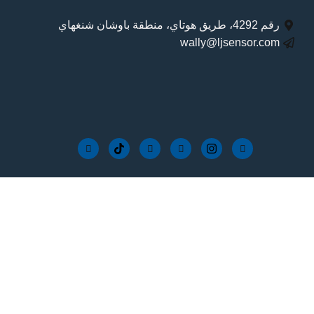
رقم 4292، طريق هوتاي، منطقة باوشان شنغهاي
wally@ljsensor.com
لة التحكم في قفل
ف