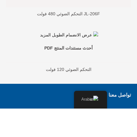
JL-206F التحكم الضوئي 480 فولت
أحدث مستندات المنتج PDF
التحكم الضوئي 120 فولت
ل معنا
Arabic
ً بكم في
Long-Join.com
! هل تبحث عن الخبرة في مجال الإضاءة؟
سنرد عليك خلال ٢٤ ساعة. استكشف مجموعتنا وأخبرنا باهتماماتك
ول على مساعدة سريعة.