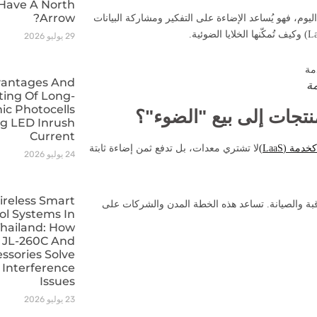
 Have A North
Arrow?
يوم، فهو يُساعد الإضاءة على التفكير ومشاركة البيانات
29 يوليو 2026
vantages And
مة
sting Of Long-
nic Photocells
نتجات إلى بيع "الضوء"؟
ng LED Inrush
Current
دمة (LaaS)
لا تشتري معدات، بل تدفع ثمن إضاءة ثابتة
24 يوليو 2026
reless Smart
بة والصيانة. تساعد هذه الخطة المدن والشركات على
ol Systems In
Thailand: How
 JL-260C And
ssories Solve
 Interference
Issues
23 يوليو 2026