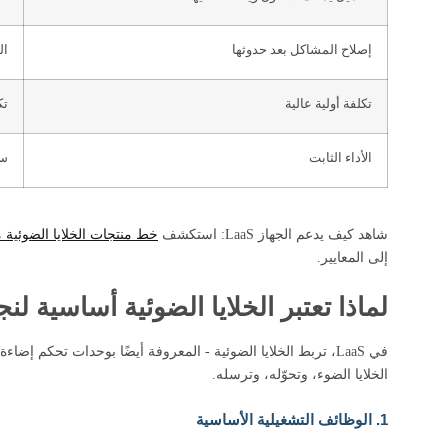
إصلاح المشاكل بعد حدوثها
ال
تكلفة أولية عالية
تك
الأداء الثابت
سه
شاهد كيف يدعم الجهاز LaaS: استكشف
خط منتجات الخلايا الضوئية من ‑Join
إلى المعايير.
لماذا تعتبر الخلايا الضوئية أساسية لنجاح aS
في LaaS، تربط الخلايا الضوئية - المعروفة أيضًا بوحدات تحكم إ
الخلايا الضوء، وتحوّله، وترسله.
1. الوظائف التشغيلية الأساسية