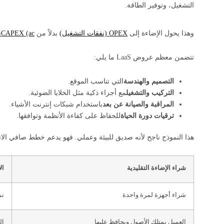
التشغيل، وتوفير الطاقة.
وهذا يحول الإضاءة إلى
OPEX (نفقات التشغيل)
بدلاً من
CAPEX (ac
ن
تتضمن معظم عروض LaaS ما يلي:
التصميم والهندسة
التي تناسب الموقع.
التركيب والتشغيل
مع أجزاء ذكية مثل الخلايا الضوئية.
المراقبة والصيانة عن بعد
باستخدام شبكات إنترنت الأشياء.
ترقيات دورة الحياة
للحفاظ على كفاءة الأنظمة وتوافقها.
هذا النموذج ناجح لأنه صديق للبيئة وعملي. فهو يدعم خطط صافي الانب
شراء الإضاءة التقليدية
ال
شراء أجهزة لمرة واحدة
نم
العميل يمتلك الأصول ويحافظ عليها
ال