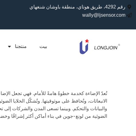
رقم 4292، طريق هوتاي، منطقة باوشان شنغهاي
wally@ljsensor.com
بيت
منتجنا
تُعدّ الإضاءة كخدمة خطوةً هامةً للأمام. فهي تجعل الإضاءة
الانبعاثات، وتُحافظ على موثوقيتها. وتُشكّل الخلايا الضوئ
والبيانات والتحكم. وبينما تسعى المدن والشركات إلى تح
الضوئية من لونغ-جوين في بناء أماكن أكثر إشراقًا وخضرةً