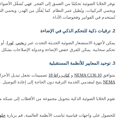
توفر الخلايا الضوئية تحكمًا من الغسق إلى الفجر. فهي تُشغّل الأضواء 
ويحمي التركيبات، ويُطيل عمر النظام. كما يُقلّل من الهدر، ويحمي الت
تُستخدم في الفواتير وفحوصات الأداء.
2. ترقيات ذكية للتحكم الذكي في الإضاءة
يمكن لأجهزة الاستشعار الضوئية الحديثة التحدث عبر
زيجبي
,
لورا
، أو
تحكم سحابية. يمكن للفرق خفض الإضاءة وجدولة الإصلاحات بشكل أسر
3. توحيد المعايير للأنظمة المستقبلية
متوافق
NEMA C136.10
و
كتاب زاغا 18
تصميمات تجعل تبديل الأجزاء
NEMA
يتيح لمقدمي الخدمة الترقية دون الحاجة إلى إعادة التوصيل. ه
تقوم الخلايا الضوئية الذكية بتحويل مجموعة من الأقطاب إلى شبكة 
للحصول على واجهات قياسية تناسب الأنظمة العالمية، قم بزيارة
حلول NEMA وZhaga