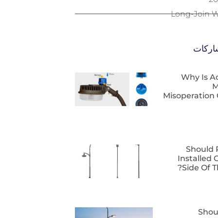
شاركات
Why Is A
M
Misoperation
Should 
Installed 
Side Of T
Shou