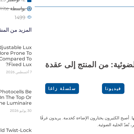
بواسطة Long-Join Write
1499
المزيد من الم
djustable Lux
ore Prone To
 Compared To
ودور الخلايا الضوئية: من المنتج إلى عقدة
Fixed Lux?
7 أغسطس 2026
فيديونا
سلسلة زاغا
Photocells Be
On The Top Or
he Luminaire?
30 يوليو 2026
. أصبح الكثيرون يختارون الإضاءة كخدمة. يريدون غرفًا
تُعدّ الخلية الضوئية.
ld Twist-Lock