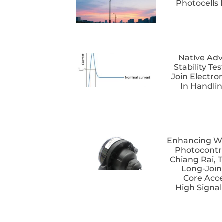
Photocells
Native Ad
Stability Te
Join Electro
In Handli
Enhancing Wi
Photocontr
Chiang Rai, 
Long-Join
Core Acce
High Signal