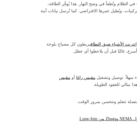
في الظلام وتُطفأ في وضح النهار. هذا يُوفّر الطاقة،
ركيبات، ويُطيل عمرها الافتراضي. كما تُرسل بيانات آنية
إنترنت الأشياء ضيق النطاق
يربطون كل مصباح بلوحة
ع، غالبًا قبل أن يلاحظوا أي عطل.
 سهلاً. توصيل وتشغيل
مقبس زاغا
أو
مقبس
ذا مثالي للعقود الطويلة.
متصلة تتعلم وتتحسن بمرور الوقت.
 من Long‑Join
.