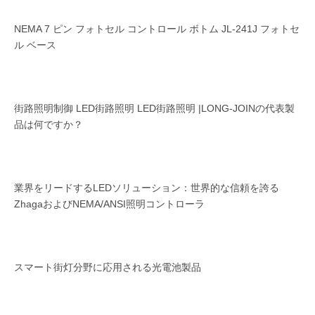
NEMA 7 ピン フォトセル コントロール ボトム JL-241J フォトセ
ル ベース
街路照明制御 LED街路照明 LED街路照明 |LONG-JOINの代表製
品は何ですか？
業界をリードするLEDソリューション：世界的な信頼を誇る
ZhagaおよびNEMA/ANSI照明コントローラ
スマート街灯分野に応用される光電池製品