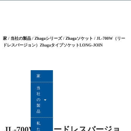
家
/
当社の製品
/
Zhagaシリーズ
/
Zhagaソケット
/ JL-700W（リー
ドレスバージョン）ZhagaタイプソケットLONG-JOIN
家
当
社
の
製
品
私
JL-700W（リードレスバージョ
た