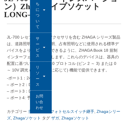
ち
ン）Zhagaタイプソケット
に
LONG-JOIN
つ
い
て
JL-700 レセプタクルとアクセサリを含む ZHAGA シリーズ製品
サ
は、道路照明、エリア照明、占有照明などに使用される標準デ
ー
ビ
バイスをより簡単に開発できるように、ZHAGA Book 18 規制
ス
インターフェイスを提供します。これらのデバイスは、器具の
配置に基づいて、DALI 2.0 プロトコル (ピン 2 ～ 3) または 0
リ
～ 10V 調光 (リクエストに応じて) 機能で提供できます。
ソ
-ポート1：24VDC
ー
– ポート2：DALI–/GND
ス
– ポート3：DALI+
お問
– ポート4: 予約/O
い合
わせ
カテゴリー
当社の製品
,
フォトセルスイッチ継手
,
Zhagaシリー
ズ
,
Zhagaソケット
タグ
ザガ
,
Zhagaソケット