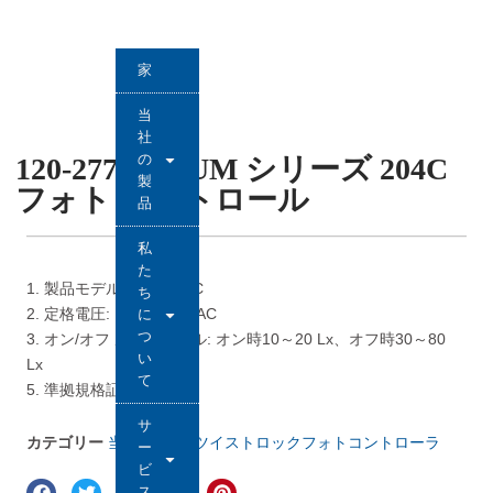
家
当
社
の
120-277VAC UM シリーズ 204C
製
フォト コントロール
品
私
た
1. 製品モデル：UM-204C
ち
2. 定格電圧: 120～277 VAC
に
つ
3. オン/オフ ルクスレベル: オン時10～20 Lx、オフ時30～80
い
Lx
て
5. 準拠規格証明書: なし
サ
カテゴリー
当社の製品
,
ツイストロックフォトコントローラ
ー
ビ
ス