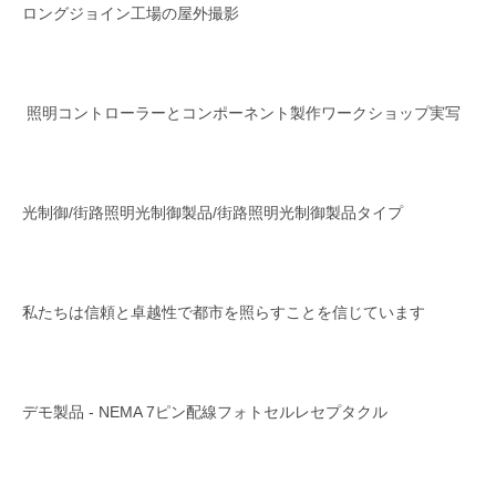
ロングジョイン工場の屋外撮影
照明コントローラーとコンポーネント製作ワークショップ実写
光制御/街路照明光制御製品/街路照明光制御製品タイプ
私たちは信頼と卓越性で都市を照らすことを信じています
デモ製品 - NEMA 7ピン配線フォトセルレセプタクル