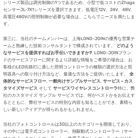
シリーズ製品は調光制御の1つであるため、小型で低コストのZhaga
センサーJL-7X1シリーズを選択できます。低電圧12V、24V、48V、
高電圧480Vの照明制御が必要な場合は、こちらでニーズを満たしま
す。
第三に、当社のチームメンバーは、上海LONG-JOINの優秀な営業チ
ームと熟練した技術コンサルタントで構成されています。
どのよう
なサービスを提供すればお手伝いできますか?
LONG-JOINブラン
ドのサービスフローに関するより詳細な情報をご希望の場合は、お
客様のLED街路灯に適した照明コントローラの種類の選択方法と照
明器具への取り付け方法など、最適な方法をご提供いたします。
全
体的なサービスフロー
,
一般向けサンプルサービス
,
サービス - カス
タマイズサービス
そして
サービスワイヤレスコントローラ
特に、弊
社のカスタマイズ サンプル サービスでは、何がベストかをお伝えす
るとともに、弊社サービスの特別な内容も知ることができ、素晴ら
しい新しいアイデアが得られるかもしれません。
当社のフォトコントロールは30以上のカテゴリーを開発しており、
その中には電子式コントローラー、熱駆動式コントローラー（サー