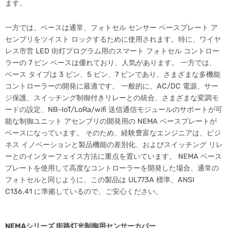
ます。
一方では、ベースは通常、フォトセル センサー ベースプレート ア
センブリをツイスト ロックするために使用されます。特に、ワイヤ
レス市営 LED 街灯プログラム用のスマート フォトセル コントロー
ラーの 7 ピン ベースは優れており、人気があります。 一方では、
ベース タイプは 3 ピン、5 ピン、7 ピンであり、さまざまな多機能
コントローラーの開発に最適です。 一般的に、AC/DC 電源、サー
ジ保護、スイッチング制御付きリレーとの統合、さまざまな変調モ
ードの設定、NB-IoT/LoRa/wifi 送信通信モジュールのサポートが可
能な制御ユニット アセンブリの開発用の NEMA ベースプレートが
ベースになっています。 そのため、経験豊富なエンジニアは、ビジ
ネス イノベーションと製品機能の差別化、およびスイッチング リレ
ーとのインターフェイス方法に重点を置いています。 NEMA ベース
プレートを使用して高度なコントローラーを開発した場合、通常の
フォトセルと同じように、この製品は UL773A 標準、ANSI
C136.41 に準拠しているので、ご安心ください。
NEMAシリーズ 街路灯光制御用センサーカバー