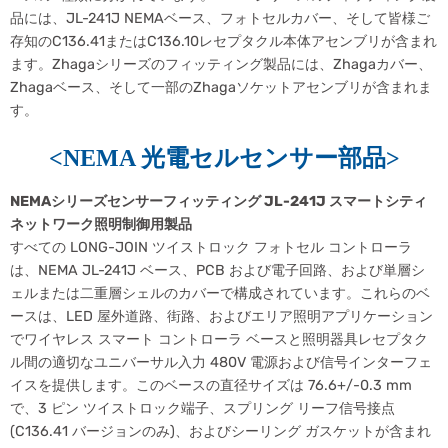
品には、JL-241J NEMAベース、フォトセルカバー、そして皆様ご
存知のC136.41またはC136.10レセプタクル本体アセンブリが含まれ
ます。Zhagaシリーズのフィッティング製品には、Zhagaカバー、
Zhagaベース、そして一部のZhagaソケットアセンブリが含まれま
す。
<NEMA
光電セルセンサー部品
>
NEMAシリーズセンサーフィッティング JL-241J スマートシティ
ネットワーク照明制御用製品
すべての LONG-JOIN ツイストロック フォトセル コントローラ
は、NEMA JL-241J ベース、PCB および電子回路、および単層シ
ェルまたは二重層シェルのカバーで構成されています。これらのベ
ースは、LED 屋外道路、街路、およびエリア照明アプリケーション
でワイヤレス スマート コントローラ ベースと照明器具レセプタク
ル間の適切なユニバーサル入力 480V 電源および信号インターフェ
イスを提供します。このベースの直径サイズは 76.6+/-0.3 mm
で、3 ピン ツイストロック端子、スプリング リーフ信号接点
(C136.41 バージョンのみ)、およびシーリング ガスケットが含まれ