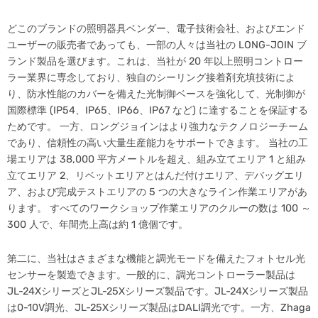
どこのブランドの照明器具ベンダー、電子技術会社、およびエンド
ユーザーの販売者であっても、一部の人々は当社の LONG-JOIN ブ
ランド製品を選びます。これは、当社が 20 年以上照明コントロー
ラー業界に専念しており、独自のシーリング接着剤充填技術によ
り、防水性能のカバーを備えた光制御ベースを強化して、光制御が
国際標準 (IP54、IP65、IP66、IP67 など) に達することを保証する
ためです。 一方、ロングジョインはより強力なテクノロジーチーム
であり、信頼性の高い大量生産能力をサポートできます。 当社の工
場エリアは 38,000 平方メートルを超え、組み立てエリア 1 と組み
立てエリア 2、リベットエリアとはんだ付けエリア、デバッグエリ
ア、および完成テストエリアの 5 つの大きなライン作業エリアがあ
ります。 すべてのワークショップ作業エリアのクルーの数は 100 ～
300 人で、年間売上高は約 1 億個です。
第二に、当社はさまざまな機能と調光モードを備えたフォトセル光
センサーを製造できます。一般的に、調光コントローラー製品は
JL-24XシリーズとJL-25Xシリーズ製品です。JL-24Xシリーズ製品
は0-10V調光、JL-25Xシリーズ製品はDALI調光です。一方、Zhaga