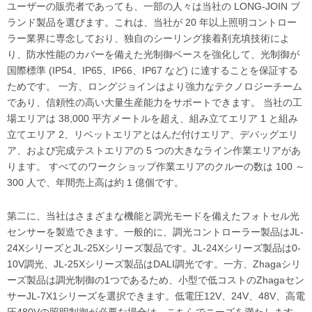
ユーザーの販売者であっても、一部の人々は当社の LONG-JOIN ブ
ランド製品を選びます。これは、当社が 20 年以上照明コントロー
ラー業界に専念しており、独自のシーリング接着剤充填技術によ
り、防水性能のカバーを備えた光制御ベースを強化して、光制御が
国際標準 (IP54、IP65、IP66、IP67 など) に達することを保証する
ためです。 一方、ロングジョインはより強力なテクノロジーチーム
であり、信頼性の高い大量生産能力をサポートできます。 当社の工
場エリアは 38,000 平方メートルを超え、組み立てエリア 1 と組み
立てエリア 2、リベットエリアとはんだ付けエリア、デバッグエリ
ア、および完成テストエリアの 5 つの大きなライン作業エリアがあ
ります。 すべてのワークショップ作業エリアのクルーの数は 100 ～
300 人で、年間売上高は約 1 億個です。
第二に、当社はさまざまな機能と調光モードを備えたフォトセル光
センサーを製造できます。一般的に、調光コントローラー製品はJL-
24XシリーズとJL-25Xシリーズ製品です。JL-24Xシリーズ製品は0-
10V調光、JL-25Xシリーズ製品はDALI調光です。一方、Zhagaシリ
ーズ製品は調光制御の1つであるため、小型で低コストのZhagaセン
サーJL-7X1シリーズを選択できます。低電圧12V、24V、48V、高電