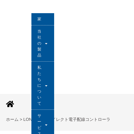
家
当
社
の
製
品
私
た
ち
に
つ
い
て
サ
ホーム > LONG-JOIN ダイレクト電子配線コントローラ
ー
ビ
ス