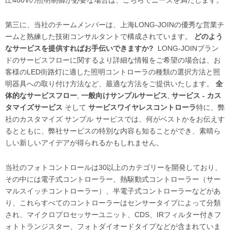
圧480Vの照明制御が必要な場合は、こちらでニーズを満たします。
第三に、当社のチームメンバーは、上海LONG-JOINの優秀な営業チ
ームと熟練した技術コンサルタントで構成されています。
どのよう
なサービスを提供すればお手伝いできますか?
LONG-JOINブラン
ドのサービスフローに関するより詳細な情報をご希望の場合は、お
客様のLED街路灯に適した照明コントローラの種類の選択方法と照
明器具への取り付け方法など、最適な方法をご提供いたします。
全
体的なサービスフロー
,
一般向けサンプルサービス
,
サービス - カス
タマイズサービス
そして
サービスワイヤレスコントローラ
特に、弊
社のカスタマイズ サンプル サービスでは、何がベストかをお伝えす
るとともに、弊社サービスの特別な内容も知ることができ、素晴ら
しい新しいアイデアが得られるかもしれません。
当社のフォトコントロールは30以上のカテゴリーを開発しており、
その中には電子式コントローラー、熱駆動式コントローラー（サー
マルスイッチコントローラー）、半電子式コントローラーなどがあ
り、これらすべてのコントローラーはセンサータイプによって分類
され、マイクロプロセッサーユニット、CDS、IRフィルター付きフ
ォトトランジスター、フォトダイオードタイプなどが含まれていま