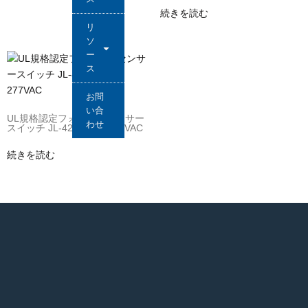
続きを読む
リ
ソ
ー
ス
お問
い合
UL規格認定フォトセルセンサー
わせ
スイッチ JL-428C 120-277VAC
続きを読む