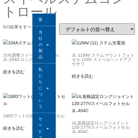
トロール
家
5の結果をすべて表示
当
社
の
製
方向調整スイベルフォトセル
JL-118AV ステムマウントフォト
品
JL-104A ロングジョイント
セル 120V スイベルヘッドアク
セサリ
私
続きを読む
た
続きを読む
ち
に
つ
い
て
1800ワットの回転式フォトセル
サ
UL規格認定ロングジョイント
ー
120-277Vスイベルフォトセル
続きを読む
ビ
JL-404C
ス