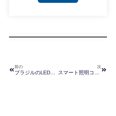
前の
次
ブラジルのLED街路灯PPP変革：事例分析と中国企業にとっての機会
スマート照明コントローラーが未来を形作る