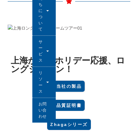
ち
に
つ
い
て
サ
ー
ビ
上海からのホリデー応援、ロ
ス
ングジョイン！
リ
ソ
ー
当社の製品
ス
お問
品質証明書
い合
わせ
Zhagaシリーズ