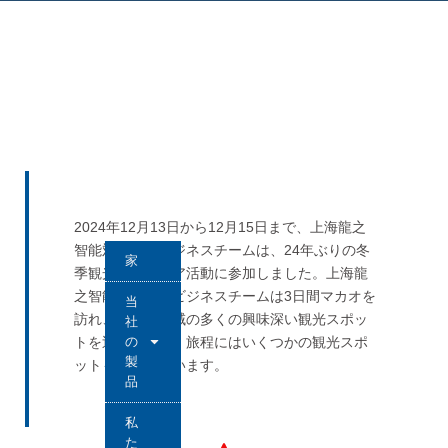
2024年12月13日から12月15日まで、上海龍之
智能対外貿易ビジネスチームは、24年ぶりの冬
家
季観光アウトドア活動に参加しました。上海龍
之智能対外貿易ビジネスチームは3日間マカオを
当
訪れ、マカオ地域の多くの興味深い観光スポッ
社
の
トを巡りました。旅程にはいくつかの観光スポ
製
ットも含まれています。
品
私
た