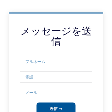
メッセージを送
信
送信