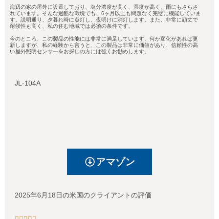
海辺の家の屋外に設置しており、塩分濃度が高く、湿度が高く、雨にもさらさ
れています。そんな過酷な環境でも、6ヶ月以上も問題なく完璧に機能していま
す。説明通り、夕暮れ時に点灯し、夜明けに消灯します。また、非常に頑丈で
耐候性も高く、私の住む地域では必須の条件です。
今のところ、この製品の性能には非常に満足しています。何か変化があれば更
新しますが、私の経験から言うと、この製品は非常に価値があり、信頼性の高
い屋外照明センサーをお探しの方には強くお勧めします。
JL-104A
アマゾン
2025年6月18日の米国のクライアントの評価




