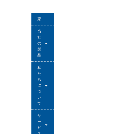
家
当
社
の
製
品
私
た
ち
に
つ
い
て
サ
ー
ビ
ス