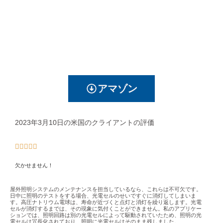
アマゾン
2023年3月10日の米国のクライアントの評価





欠かせません！
屋外照明システムのメンテナンスを担当しているなら、これらは不可欠です。
日中に照明のテストをする場合、光電セルのせいですぐに消灯してしまいま
す。高圧ナトリウム電球は、寿命が近づくと点灯と消灯を繰り返します。光電
セルが消灯するまでは、その現象に気付くことができません。私のアプリケー
ションでは、照明回路は別の光電セルによって駆動されていたため、照明の光
電セルは冗長化されており、照明に光電セルはそのまま残しました。