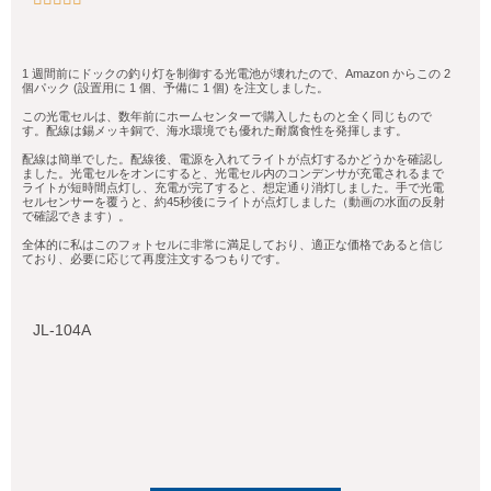
1 週間前にドックの釣り灯を制御する光電池が壊れたので、Amazon からこの 2
個パック (設置用に 1 個、予備に 1 個) を注文しました。
この光電セルは、数年前にホームセンターで購入したものと全く同じもので
す。配線は錫メッキ銅で、海水環境でも優れた耐腐食性を発揮します。
配線は簡単でした。配線後、電源を入れてライトが点灯するかどうかを確認し
ました。光電セルをオンにすると、光電セル内のコンデンサが充電されるまで
ライトが短時間点灯し、充電が完了すると、想定通り消灯しました。手で光電
セルセンサーを覆うと、約45秒後にライトが点灯しました（動画の水面の反射
で確認できます）。
全体的に私はこのフォトセルに非常に満足しており、適正な価格であると信じ
ており、必要に応じて再度注文するつもりです。
JL-104A